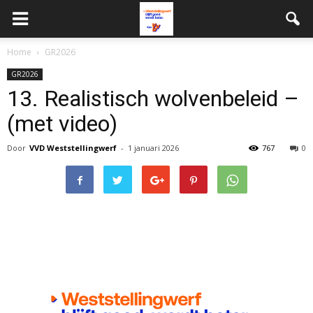
Home
GR2026
GR2026
13.⁠ ⁠Realistisch wolvenbeleid –
(met video)
Door
VVD Weststellingwerf
-
1 januari 2026
767
0