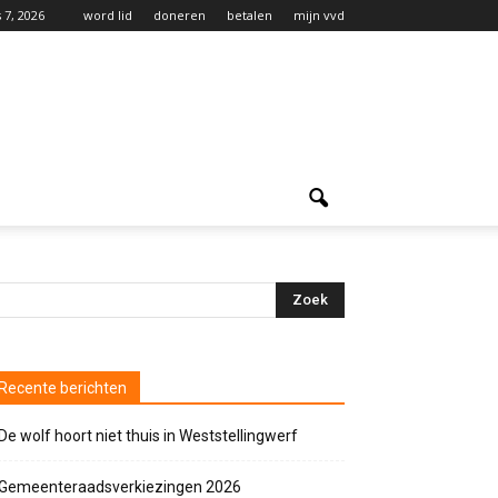
 7, 2026
word lid
doneren
betalen
mijn vvd
Recente berichten
De wolf hoort niet thuis in Weststellingwerf
Gemeenteraadsverkiezingen 2026