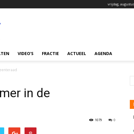
vrijdag, augustus
ATEN
VIDEO’S
FRACTIE
ACTUEEL
AGENDA
eenteraad
mer in de
1079
0
r