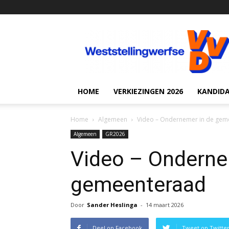
VVD
Weststellingwerf
HOME
VERKIEZINGEN 2026
KANDID
Home
Algemeen
Video – Ondernemer in de gem
Algemeen
GR2026
Video – Onderne
gemeenteraad
Door
Sander Heslinga
-
14 maart 2026
Deel op Facebook
Tweet op Twitte