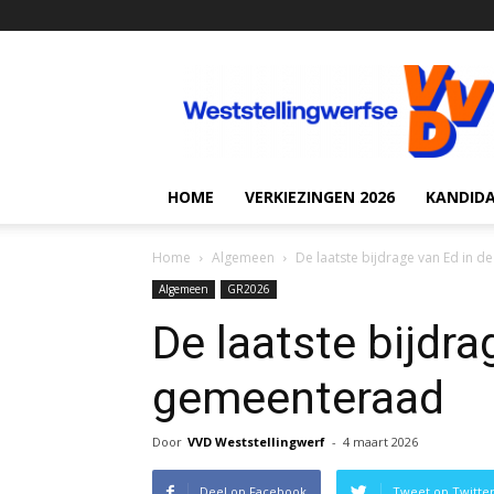
VVD
Weststellingwerf
HOME
VERKIEZINGEN 2026
KANDID
Home
Algemeen
De laatste bijdrage van Ed in 
Algemeen
GR2026
De laatste bijdra
gemeenteraad
Door
VVD Weststellingwerf
-
4 maart 2026
Deel op Facebook
Tweet op Twitte