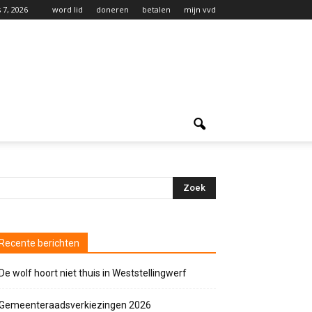
 7, 2026
word lid
doneren
betalen
mijn vvd
Recente berichten
De wolf hoort niet thuis in Weststellingwerf
Gemeenteraadsverkiezingen 2026