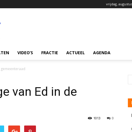
vrijdag, augustus
ATEN
VIDEO’S
FRACTIE
ACTUEEL
AGENDA
de gemeenteraad
ge van Ed in de
1013
0
r