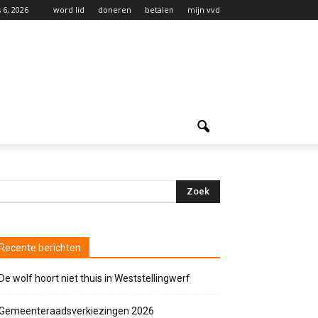
 6, 2026
word lid
doneren
betalen
mijn vvd
Recente berichten
De wolf hoort niet thuis in Weststellingwerf
Gemeenteraadsverkiezingen 2026