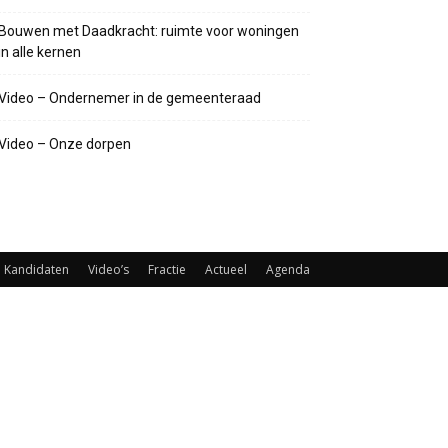
Bouwen met Daadkracht: ruimte voor woningen
in alle kernen
Video – Ondernemer in de gemeenteraad
Video – Onze dorpen
Kandidaten
Video’s
Fractie
Actueel
Agenda