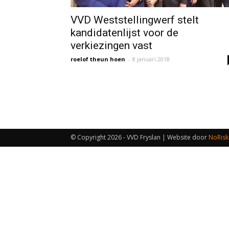
VVD Weststellingwerf stelt
kandidatenlijst voor de
verkiezingen vast
roelof theun hoen
-
8 januari 2018
© Copyright
2026 - VVD Fryslan | Website door
NoRisk