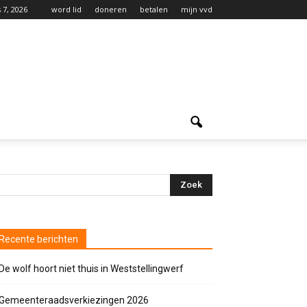
 7, 2026
word lid
doneren
betalen
mijn vvd
Recente berichten
De wolf hoort niet thuis in Weststellingwerf
Gemeenteraadsverkiezingen 2026