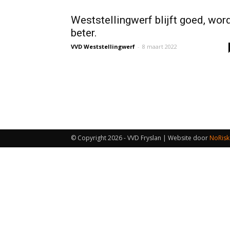
Weststellingwerf blijft goed, wor
beter.
VVD Weststellingwerf
-
8 maart 2022
© Copyright
2026 - VVD Fryslan | Website door
NoRisk