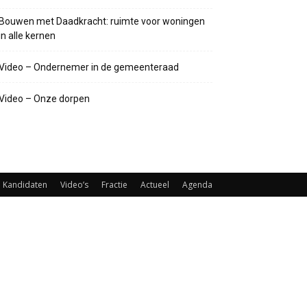
Bouwen met Daadkracht: ruimte voor woningen
in alle kernen
Video – Ondernemer in de gemeenteraad
Video – Onze dorpen
Kandidaten
Video’s
Fractie
Actueel
Agenda