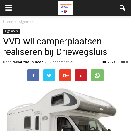
Home
Algemeen
Algemeen
VVD wil camperplaatsen
realiseren bij Driewegsluis
Door
roelof theun hoen
-
12 december 2016
2779
0