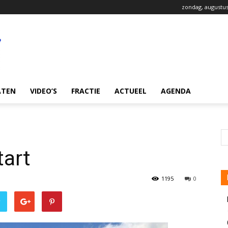
zondag, augustus
ATEN
VIDEO’S
FRACTIE
ACTUEEL
AGENDA
art
1195
0
r