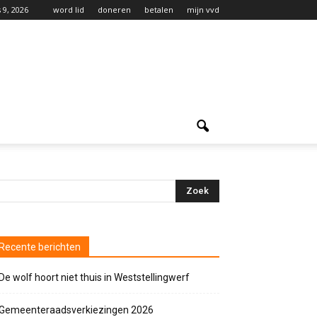
 9, 2026
word lid
doneren
betalen
mijn vvd
Recente berichten
De wolf hoort niet thuis in Weststellingwerf
Gemeenteraadsverkiezingen 2026