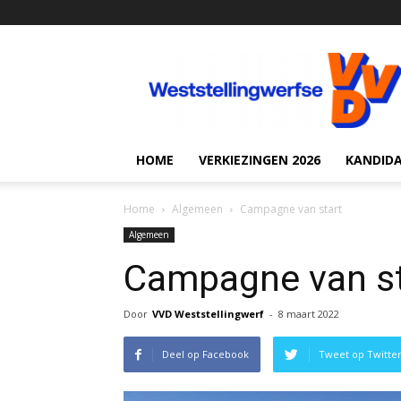
VVD
Weststellingwerf
HOME
VERKIEZINGEN 2026
KANDID
Home
Algemeen
Campagne van start
Algemeen
Campagne van st
Door
VVD Weststellingwerf
-
8 maart 2022
Deel op Facebook
Tweet op Twitte