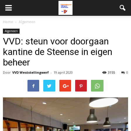
Home
Algemeen
Algemeen
VVD: steun voor doorgaan
kantine de Steense in eigen
beheer
Door
VVD Weststellingwerf
-
19 april 2020
3155
0