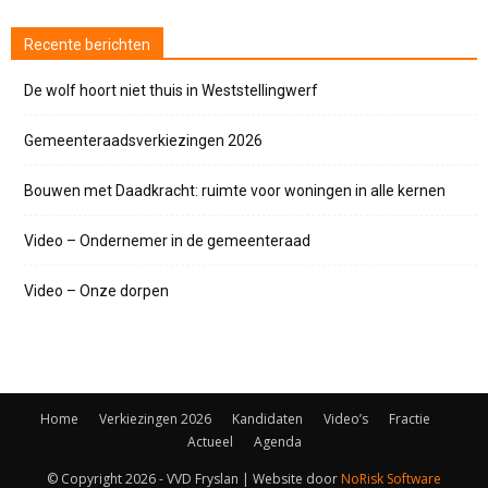
Recente berichten
De wolf hoort niet thuis in Weststellingwerf
Gemeenteraadsverkiezingen 2026
Bouwen met Daadkracht: ruimte voor woningen in alle kernen
Video – Ondernemer in de gemeenteraad
Video – Onze dorpen
Home
Verkiezingen 2026
Kandidaten
Video’s
Fractie
Actueel
Agenda
© Copyright
2026 - VVD Fryslan | Website door
NoRisk Software